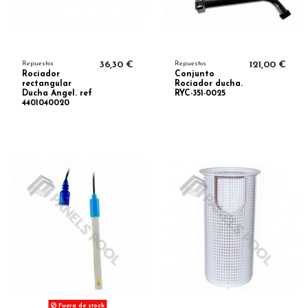
Repuestos
36,30 €
Repuestos
121,00 €
Rociador
Conjunto
rectangular
Rociador ducha.
Ducha Angel. ref
RYC-351-0025
4401040020
Fuera de stock