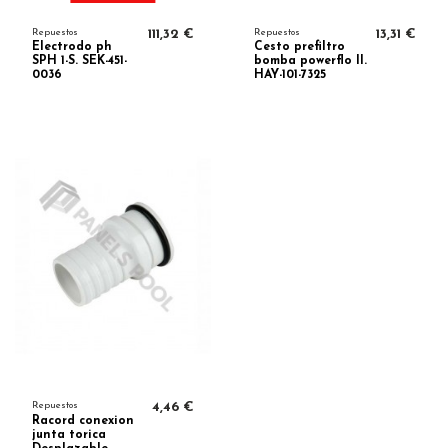
Repuestos
111,32 €
Repuestos
13,31 €
Electrodo ph
Cesto prefiltro
SPH 1-S. SEK-451-
bomba powerflo II.
0036
HAY-101-7325
Repuestos
4,46 €
Racord conexion
junta torica