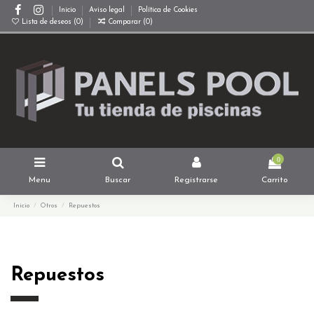
Inicio
Aviso legal
Política de Cookies
Lista de deseos (
0
)
Comparar (
0
)
0
Menu
Buscar
Registrarse
Carrito
Inicio
Otros
Repuestos
Repuestos