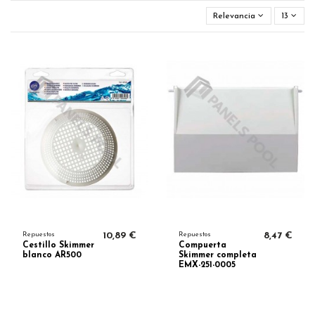
Relevancia
13
Repuestos
10,89 €
Repuestos
8,47 €
Cestillo Skimmer
Compuerta
blanco AR500
Skimmer completa
EMX-251-0005