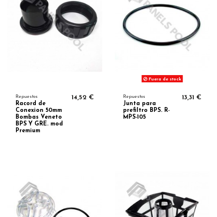
Fuera de stock
Repuestos
14,52 €
Repuestos
13,31 €
Racord de
Junta para
Conexion 50mm
prefiltro BPS. R-
Bombas Veneto
MPS-105
BPS Y GRE. mod
Premium