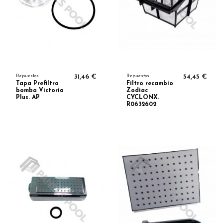
Repuestos
31,46 €
Repuestos
54,45 €
Tapa Prefiltro
Filtro recambio
bomba Victoria
Zodiac
Plus. AP
CYCLONX.
R0632602