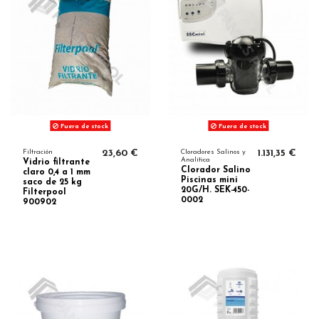
Fuera de stock
Fuera de stock
Filtración
23,60 €
Cloradores Salinos y
1.131,35 €
Analítica
Vidrio filtrante
Clorador Salino
claro 0,4 a 1 mm
Piscinas mini
saco de 25 kg
20G/H. SEK-450-
Filterpool
0002
900902