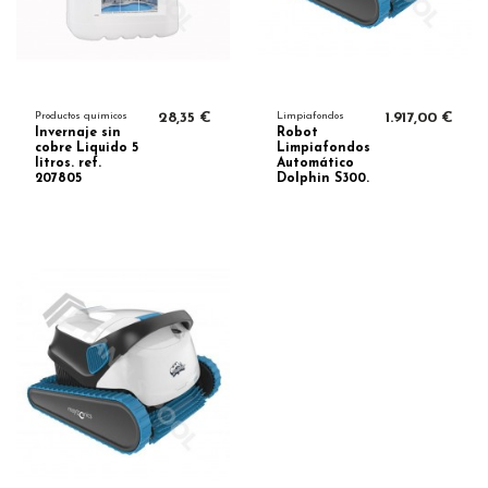
Productos químicos
28,35 €
Limpiafondos
1.917,00 €
Invernaje sin
Robot
cobre Liquido 5
Limpiafondos
litros. ref.
Automático
207805
Dolphin S300.