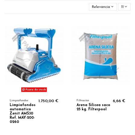
Relevancia
11
Fuera de stock
Limpiafondos
1.750,00 €
Filtración
6,66 €
Limpiafondos
Arena Silicea saco
automatico
25 kg. Filterpool
Zenit AMS30
Ref. MAY-200-
0260