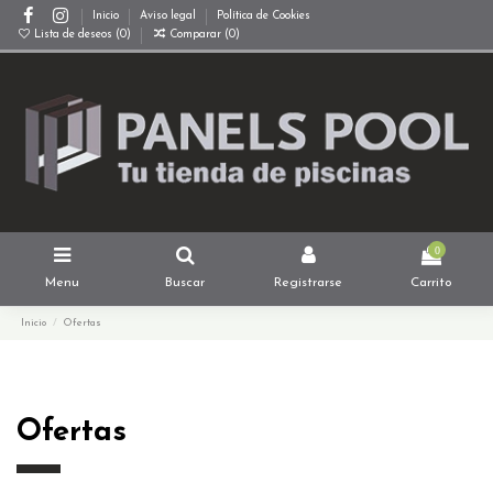
Inicio
Aviso legal
Política de Cookies
Lista de deseos (
0
)
Comparar (
0
)
0
Menu
Buscar
Registrarse
Carrito
Inicio
Ofertas
Ofertas