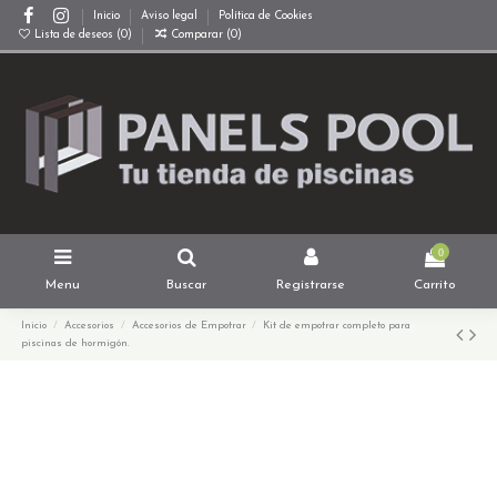
Inicio
Aviso legal
Política de Cookies
Lista de deseos (
0
)
Comparar (
0
)
0
Menu
Buscar
Registrarse
Carrito
Inicio
Accesorios
Accesorios de Empotrar
Kit de empotrar completo para
piscinas de hormigón.