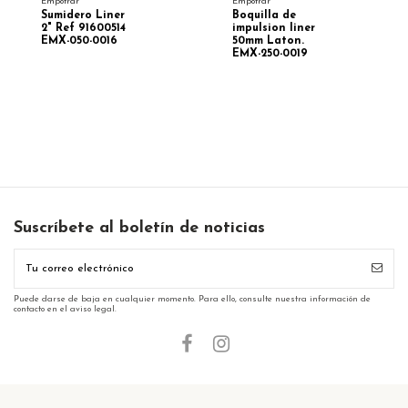
Empotrar
Empotrar
Sumidero Liner
Boquilla de
2" Ref 91600514
impulsion liner
EMX-050-0016
50mm Laton.
EMX-250-0019
Suscríbete al boletín de noticias
Puede darse de baja en cualquier momento. Para ello, consulte nuestra información de
contacto en el aviso legal.