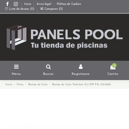
Inicio
Aviso legal
Política de Cookies
Lista de deseos (
0
)
Comparar (
0
)
0
Menu
Buscar
Registrarse
Carrito
Inicio
Otros
Bomba de Calor
Bomba de Calor Poolstyle 12,5 KW PSL-150-0206