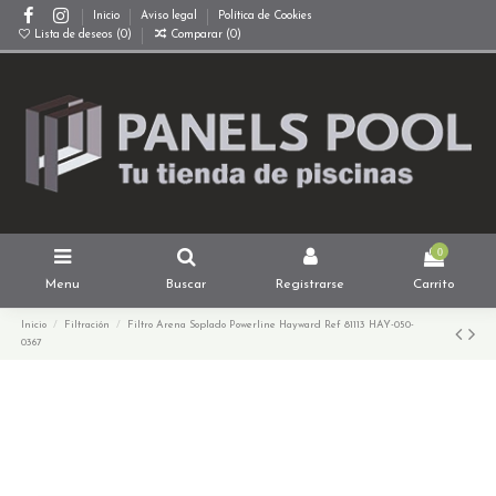
Inicio
Aviso legal
Política de Cookies
Lista de deseos (
0
)
Comparar (
0
)
0
Menu
Buscar
Registrarse
Carrito
Inicio
Filtración
Filtro Arena Soplado Powerline Hayward Ref 81113 HAY-050-
0367