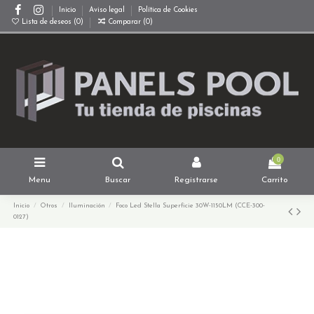
Inicio
Aviso legal
Política de Cookies
Lista de deseos (
0
)
Comparar (
0
)
0
Menu
Buscar
Registrarse
Carrito
Inicio
Otros
Iluminación
Foco Led Stella Superficie 30W-1150LM (CCE-300-
0127)