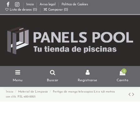
Inicio
Aviso legal
Política de Cookies
Lista de deseos (
0
)
Comparar (
0
)
0
Menu
Buscar
Registrarse
Carrito
Inicio
Material de Limpieza
Pertiga de mango telescopico 2,4 a 4,8 metros
con clik. PSL-400-0025