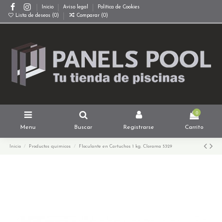
Inicio
Aviso legal
Política de Cookies
Lista de deseos (
0
)
Comparar (
0
)
0
Menu
Buscar
Registrarse
Carrito
Inicio
Productos químicos
Floculante en Cartuchos 1 kg. Clorama 5329