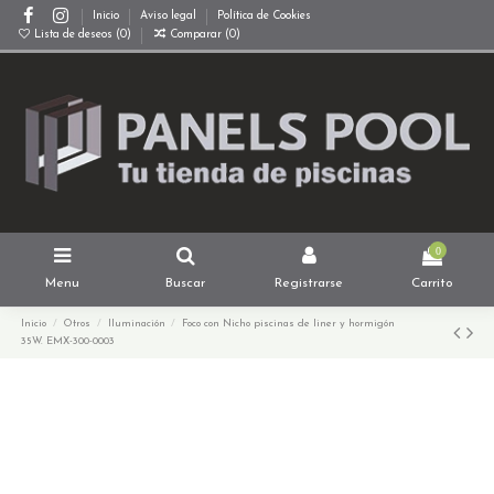
Inicio
Aviso legal
Política de Cookies
Lista de deseos (
0
)
Comparar (
0
)
0
Menu
Buscar
Registrarse
Carrito
Inicio
Otros
Iluminación
Foco con Nicho piscinas de liner y hormigón
35W. EMX-300-0003